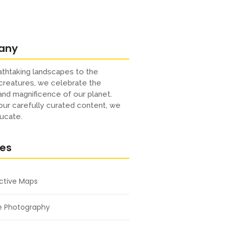
any
thtaking landscapes to the
creatures, we celebrate the
 and magnificence of our planet.
ur carefully curated content, we
ucate.
res
active Maps
e Photography