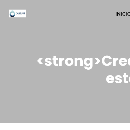
INICI
<strong>Cre
es