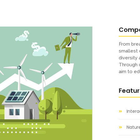
Comp
From brea
smallest 
diversity
Through o
aim to ed
Featu
Inter
Natur